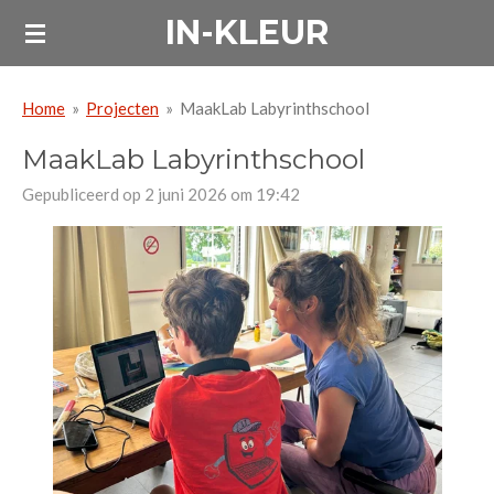
IN-KLEUR
Ga
direct
naar
Home
»
Projecten
»
MaakLab Labyrinthschool
de
hoofdinhoud
MaakLab Labyrinthschool
Gepubliceerd op 2 juni 2026 om 19:42